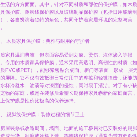
居生活的方方面面。其中，针对不同材质和部位的保护膜，如木
家具保护膜、踢脚线保护膜以及玻璃制品保护膜（包括日用玻璃
品），各自扮演着独特的角色，共同守护着家居环境的完整与美
观。
一、 木质家具保护膜：典雅与耐用的守护者
木质家具温润典雅，但表面容易受到划痕、烫伤、液体渗入等损
害。专用的木质家具保护膜，通常采用高透明、高韧性的材质（
优质PVC或PET），能够紧密贴合桌面、柜门等表面，形成一层
形的屏障。它不仅有效抵御日常使用中的摩擦和轻微撞击，还能
止水杯冷凝水、油渍等对漆面的侵蚀，同时易于清洁。对于有小
或宠物的家庭，或是在装修后希望长期保持家具崭新的家庭而言
贴上保护膜是性价比极高的保养选择。
二、 踢脚线保护膜：装修过程的细节卫士
在房屋装修或改造期间，墙面、地面的施工极易对已安装好的踢
线造成污染、刮擦或涂料飞溅。踢脚线保护膜（通常为带有低粘