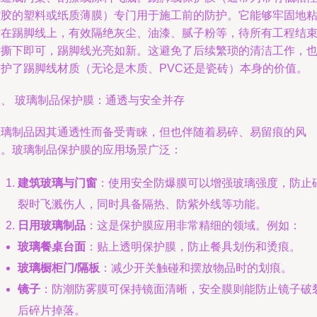
背胶的塑料或纸质薄膜）专门用于施工前的防护。它能够牢固地
贴在踢脚线上，有效隔绝灰尘、油漆、腻子粉等，待所有工程结
后撕下即可，踢脚线光亮如新。这避免了后续繁琐的清洁工作，
保护了踢脚线材质（无论是木质、PVC还是瓷砖）本身的价值。
三、 玻璃制品保护膜：通透与安全并存
玻璃制品因其通透性而备受青睐，但也伴随着易碎、易留痕的风
险。玻璃制品保护膜的应用场景广泛：
建筑玻璃与门窗
：使用安全防爆膜可以增强玻璃强度，防止
裂时飞溅伤人，同时具备隔热、防紫外线等功能。
日用玻璃制品
：这是保护膜应用非常精细的领域。例如：
玻璃餐桌台面
：贴上透明保护膜，防止餐具划伤和烫痕。
玻璃橱柜门/隔板
：减少开关触碰和摆放物品时的划痕。
镜子
：防潮防雾膜可保持镜面清晰，安全膜则能防止镜子破
后碎片掉落。