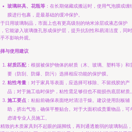
玻璃杯具、花瓶等
：在长期储藏或搬运时，使用气泡膜或缠
膜进行包裹，是最基础的缓冲保护。
对于日用玻璃制品，市面上也有更高级别的纳米涂层或液态保护
膜，它能渗入玻璃微孔形成保护层，提升抗刮性和易清洁度，同
几乎不影响外观。
选择与使用建议
材质匹配
：根据被保护物体的材质（木、玻璃、塑料等）和
要（防刮、防爆、防污）选择相应功能的保护膜。
粘性考量
：对于家具等表面，应选择可移除、不留残胶的产
品；对于施工临时保护，粘性需足够但也不能损伤底层材质
施工要点
：粘贴前确保表面绝对清洁干燥。建议使用刮板辅
助，挤出气泡，确保平整贴合。对于大面积或贵重物品，可
虑请专业人员施工。
从精致的木质家具到不起眼的踢脚线，再到通透脆弱的玻璃制品