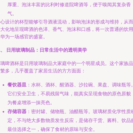
厚重、泡沫丰富的比利时修道院啤酒等，便于嗅闻其复杂香
气。
精心设计的杯型能够引导酒液流动，影响泡沫的形成与维持，从
最大化地呈现啤酒的色泽、香气、泡沫和口感，将一次普通的饮
升华为一场感官的盛宴。
二、 日用玻璃制品：日常生活中的透明美学
玻璃啤酒杯是日用玻璃制品大家庭中的一个明星成员。这个家族
类繁多，几乎覆盖了家居生活的方方面面：
餐饮器皿
：水杯、酒杯、醒酒器、沙拉碗、果盘、调味瓶等
它们安全卫生，不易残留气味，能真实呈现食物的原色原貌
为餐桌增添一抹亮色。
存储容器
：密封罐、储物瓶、油醋瓶等。玻璃材质化学性质
定，不与绝大多数物质发生反应，是储存干货、酱料、饮品
最佳选择之一，确保了食材的原味与安全。