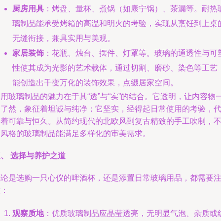
厨房用具
：烤盘、量杯、煮锅（如康宁锅）、茶漏等。耐热
璃制品能承受烤箱的高温和明火的考验，实现从烹饪到上桌
无缝衔接，兼具实用与美观。
家居装饰
：花瓶、烛台、摆件、灯罩等。玻璃的通透性与可
性使其成为光影的艺术载体，通过切割、磨砂、染色等工艺
能创造出千变万化的装饰效果，点缀居家空间。
用玻璃制品的魅力在于其“透”与“实”的结合。它透明，让内容物
目了然，象征着坦诚与纯净；它坚实，经得起日常使用的考验，
表着可靠与恒久。从简约现代的北欧风到复古精致的手工吹制，
同风格的玻璃制品能满足多样化的审美需求。
、 选择与养护之道
无论是选购一只心仪的啤酒杯，还是添置日常玻璃用品，都需要
意：
观察质地
：优质玻璃制品应晶莹透亮，无明显气泡、杂质或