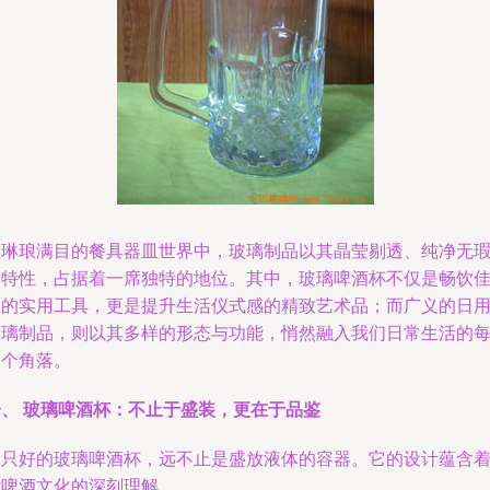
在琳琅满目的餐具器皿世界中，玻璃制品以其晶莹剔透、纯净无
的特性，占据着一席独特的地位。其中，玻璃啤酒杯不仅是畅饮
酿的实用工具，更是提升生活仪式感的精致艺术品；而广义的日
玻璃制品，则以其多样的形态与功能，悄然融入我们日常生活的
一个角落。
一、 玻璃啤酒杯：不止于盛装，更在于品鉴
一只好的玻璃啤酒杯，远不止是盛放液体的容器。它的设计蕴含
对啤酒文化的深刻理解。