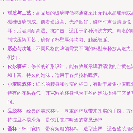
材质与工艺
：高品质的玻璃啤酒杯通常采用无铅水晶玻璃或
硼硅玻璃制成。前者硬度高、光泽度好，碰杯时声音清脆悦
耳；后者则耐高温、抗冲击，适用于多种清洗方式。精湛的
制或压铸工艺，确保了杯壁厚薄均匀、触感细腻。
形态与功能
：不同风格的啤酒需要不同的杯型来释放其魅力
例如：
皮尔森杯
：修长的锥形设计，能有效展示啤酒清澈的金黄色
和丰富、持久的泡沫，适用于各类拉格啤酒。
小麦啤酒杯
：细长的腰身和收窄的杯口，有助于聚集小麦啤
特有的花果香气，其宽敞的杯身也为丰盈的泡沫提供了充足
间。
品脱杯
：经典的英式杯型，厚重的杯底带来扎实的手感，方
持握且不易滑落，是饮用艾尔啤酒的常见选择。
圣杯
：杯口宽阔，带有短粗的杯柄，造型庄严，适合盛装酒