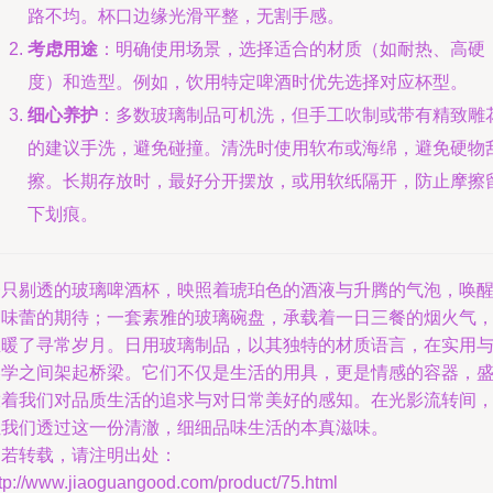
路不均。杯口边缘光滑平整，无割手感。
考虑用途
：明确使用场景，选择适合的材质（如耐热、高硬
度）和造型。例如，饮用特定啤酒时优先选择对应杯型。
细心养护
：多数玻璃制品可机洗，但手工吹制或带有精致雕
的建议手洗，避免碰撞。清洗时使用软布或海绵，避免硬物
擦。长期存放时，最好分开摆放，或用软纸隔开，防止摩擦
下划痕。
一只剔透的玻璃啤酒杯，映照着琥珀色的酒液与升腾的气泡，唤
了味蕾的期待；一套素雅的玻璃碗盘，承载着一日三餐的烟火气
温暖了寻常岁月。日用玻璃制品，以其独特的材质语言，在实用
美学之间架起桥梁。它们不仅是生活的用具，更是情感的容器，
放着我们对品质生活的追求与对日常美好的感知。在光影流转间
让我们透过这一份清澈，细细品味生活的本真滋味。
如若转载，请注明出处：
tp://www.jiaoguangood.com/product/75.html